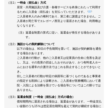
（注1）
一時金（前払金）方式
居室・共用施設及び介護・各種サービスを終身にわたって利用す
（
注2
）
るために入居金（前払金）を支払っていただきます。
ご入居者本人のみの権利であり、第三者に譲渡はできません。ご
入居者が死亡等でエレガーノ西宮より退居された場合、利用権は
なくなります。
（注）返還金制度の算式に従い、返還金が発生する場合がありま
す。
（注2）
施設からの契約解除について
以下の場合は、90日の予告期間を置いて、施設が契約解除を通告
する場合があります。
ご入居者の行動が、他のご入居者又は従業員の生命に危害を及ぼ
し、又は、その危害の切迫したおそれがあり、かつ有料老人ホー
ムにおける通常の介護方法ではこれを防止することができないと
き。
但しご入居者の行動が特定の病因等に基づくものであると事業者
の指定する医師により診断され、ご入居者が医療機関において通
院・入院による治療を受けている場合等についてはこの限りでは
ありません。
（注3）
返還金制度（一時金［前払金］方式の場合）
償却期間内に退居される場合は、返還金があります。 一時金支払
い金額のうち15％は想定居住期間を超えて契約が継続する場合に