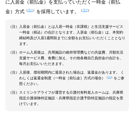
に入居金（前払金）を支払っていただく一時金（前払
（
注1
）
（
注2
）
金）方式
を採用しています。
（注）入居金（前払金）とは入居一時金（非課税）と生活支援サービス
一時金（税込）の合計となります。入居金（前払金）は、本契約
締結時及び入居1週間前までに全額をお支払いいただくこととなり
ます。
（注）ホーム入居後は、共用施設の維持管理費などの共益費、月額生活
支援サービス費、食費に加え、その他各種自己負担金の合計を、
毎月お支払いいただきます。
（注）入居後、償却期間内に退居された場合は、返還金があります。 く
（
注3
）
わしくは返還金制度（一時金［前払金］方式の場合）
をご参
照ください。
（注）スミリンケアライフが運営する介護付有料老人ホームは、兵庫県
指定介護保険特定施設・兵庫県指定介護予防特定施設の指定を受
けています。