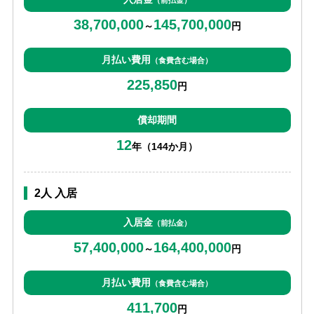
38,700,000
145,700,000
～
円
月払い費用
（食費含む場合）
225,850
円
償却期間
12
年（144か月）
2人 入居
入居金
（前払金）
57,400,000
164,400,000
～
円
月払い費用
（食費含む場合）
411,700
円