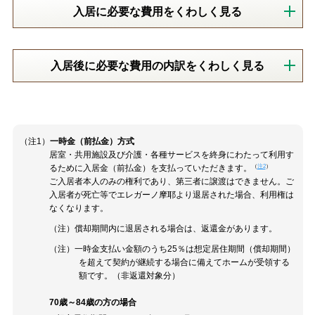
入居に必要な費用をくわしく見る
入居後に必要な費用の内訳をくわしく見る
（注1）
一時金（前払金）方式
居室・共用施設及び介護・各種サービスを終身にわたって利用す
（
注2
）
るために入居金（前払金）を支払っていただきます。
ご入居者本人のみの権利であり、第三者に譲渡はできません。ご
入居者が死亡等でエレガーノ摩耶より退居された場合、利用権は
なくなります。
（注）償却期間内に退居される場合は、返還金があります。
（注）一時金支払い金額のうち25％は想定居住期間（償却期間）
を超えて契約が継続する場合に備えてホームが受領する
額です。（非返還対象分）
70歳～84歳の方の場合