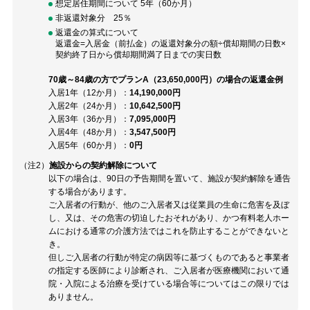
想定居住期間について 5年（60か月）
非返還対象分 25％
返還金の算式について
返還金=入居金（前払金）の返還対象分の額÷償却期間の日数×
契約終了日から償却期間満了日までの実日数
70歳～84歳の方でプランA（23,650,000円）の場合の返還金例
入居1年（12か月）：
14,190,000円
入居2年（24か月）：
10,642,500円
入居3年（36か月）：
7,095,000円
入居4年（48か月）：
3,547,500円
入居5年（60か月）：
0円
（注2）
施設からの契約解除について
以下の場合は、90日の予告期間を置いて、施設が契約解除を通告
する場合があります。
ご入居者の行動が、他のご入居者又は従業員の生命に危害を及ぼ
し、又は、その危害の切迫したおそれがあり、かつ有料老人ホー
ムにおける通常の介護方法ではこれを防止することができないと
き。
但しご入居者の行動が特定の病因等に基づくものであると事業者
の指定する医師により診断され、ご入居者が医療機関において通
院・入院による治療を受けている場合等についてはこの限りでは
ありません。